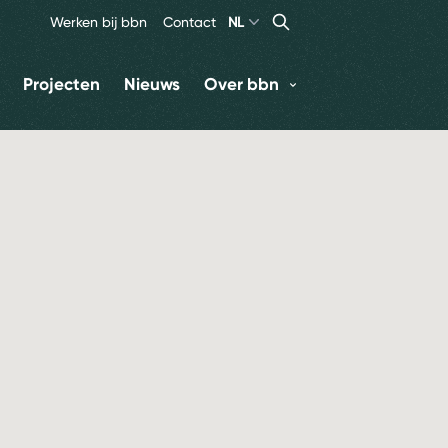
Search
Zoeken
Werken bij bbn
Contact
NL
Projecten
Nieuws
Over bbn