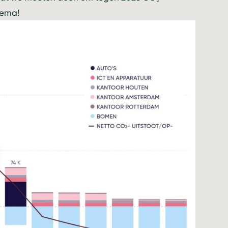
chema!