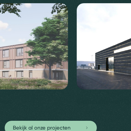
hten
Gemeentewerf De
Bekijk al onze projecten