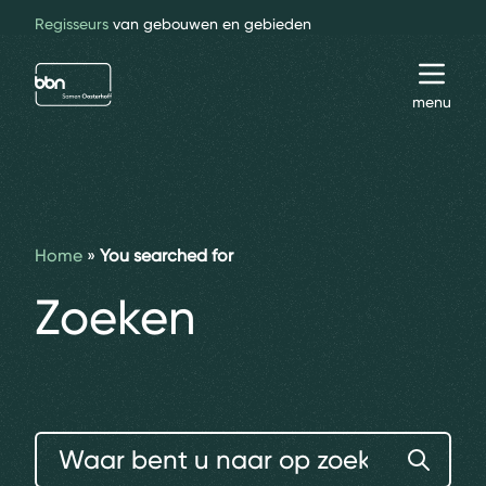
Regisseurs
van gebouwen en gebieden
bbn adviseurs
Toggl
menu
Home
»
You searched for
Zoeken
Zoeken