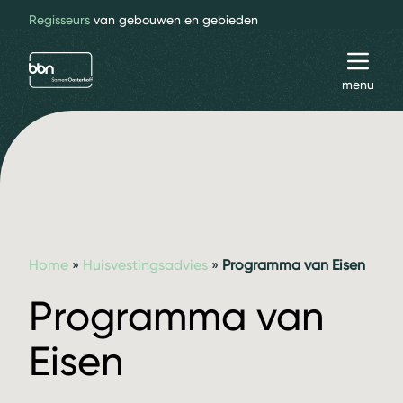
Regisseurs
van gebouwen en gebieden
bbn adviseurs
Toggl
menu
Home
»
Huisvestingsadvies
»
Programma van Eisen
Programma van
Eisen