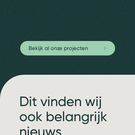
De Zorgcirkel
Eemklo
Bekijk al onze projecten
Dit vinden wij
ook belangrijk
nieuws