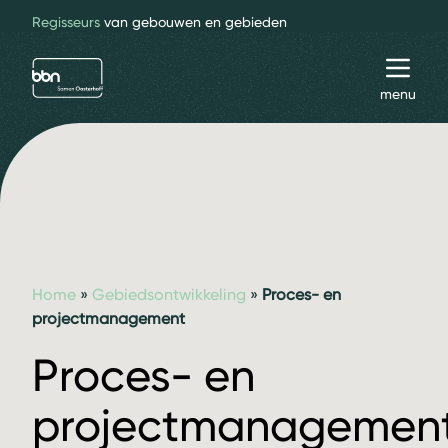
Regisseurs
van gebouwen en gebieden
bbn adviseurs
Toggl
menu
Home
»
Gebiedsontwikkeling
»
Proces- en
projectmanagement
Proces- en
projectmanagemen