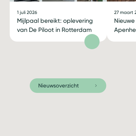
1 juli 2026
27 maart 
Mijlpaal bereikt: oplevering
Nieuwe 
van De Piloot in Rotterdam
Apenheu
Nieuwsoverzicht