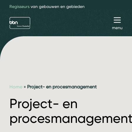
Regisseurs
van gebouwen en gebieden
bbn adviseurs
Toggl
menu
Home
»
Project- en procesmanagement
Project- en
procesmanagemen