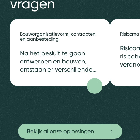
vragen
Bouworganisatievorm, contracten
Risicom
en aanbesteding
Risico
Na het besluit te gaan
risicob
ontwerpen en bouwen,
verank
ontstaan er verschillende
van bb
vragen. Welke
advise
bouworganisatievorm is
effect
geschikt? Welke
risico’
contracten moeten
bouwpr
daarvoor worden gesloten?
bouwpr
Hoe gaan we
kansen.
aanbesteden? Traditionele
onverw
Bekijk al onze oplossingen
aanpak Er zijn verschillende
met ee