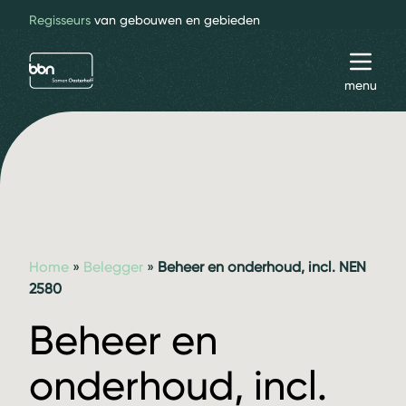
Regisseurs
van gebouwen en gebieden
bbn adviseurs
Toggl
menu
Home
»
Belegger
»
Beheer en onderhoud, incl. NEN
2580
Beheer en
onderhoud, incl.