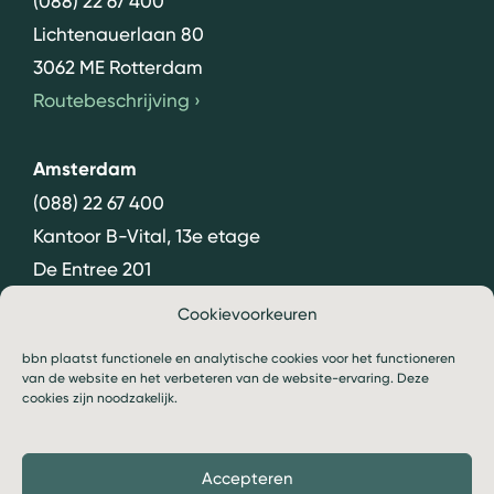
(088) 22 67 400
Lichtenauerlaan 80
3062 ME Rotterdam
Routebeschrijving
›
Amsterdam
(088) 22 67 400
Kantoor B-Vital, 13e etage
De Entree 201
1101 HG Amsterdam
Cookievoorkeuren
Routebeschrijving
›
bbn plaatst functionele en analytische cookies voor het functioneren
van de website en het verbeteren van de website-ervaring. Deze
cookies zijn noodzakelijk.
Accepteren
© 2026 bbn