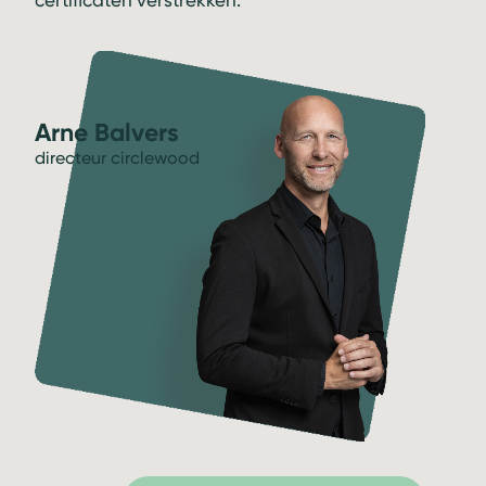
certificaten verstrekken.
Arne Balvers
directeur circlewood