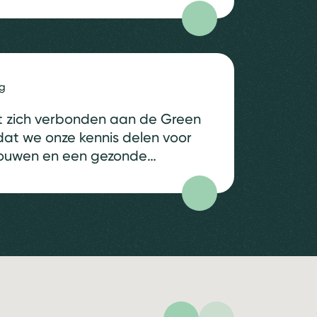
bijdragen om zo zelfstandig als
mogelijk te wonen, te werken
en vrije tijd te besteden.
Zorghuisvesting en de
ng
omgeving kunnen bijdragen
aan verbinding,
t zich verbonden aan de Green
zelfstandigheid, eigenwaarde,
dat we onze kennis delen voor
woon- en werkcomfort en een
ouwen en een gezonde
veilig…
 op huisvesting in de zorg is
soonlijke motivatie, vanuit
ten van onze projecten en vanuit
opgave om samen…