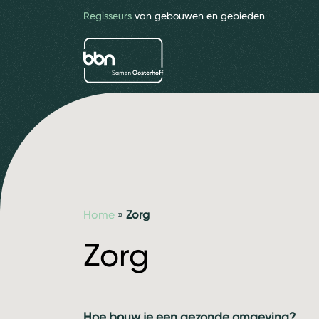
Regisseurs
van gebouwen en gebieden
bbn adviseurs
Home
»
Zorg
Zorg
Hoe bouw je een gezonde omgeving?