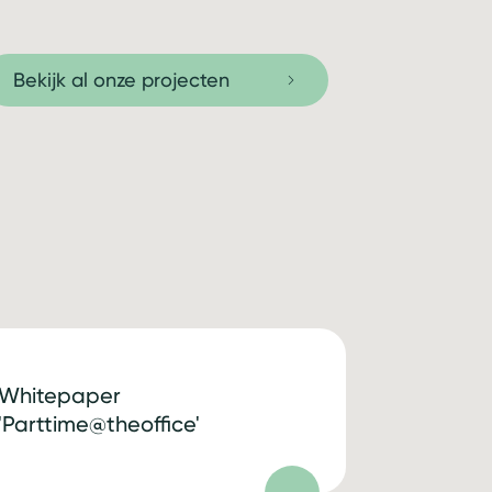
Bekijk al onze projecten
Whitepaper
'Parttime@theoffice'