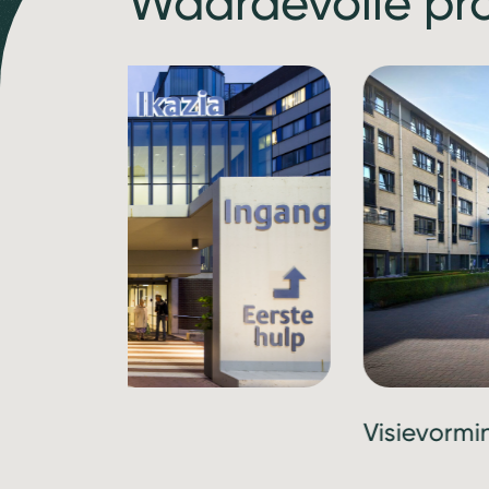
Waardevolle pr
, Rotterdam
Visievormi