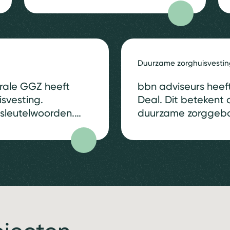
omgeving kan bijdragen aan
het welbevinden van haar
gebruikers, zorgvragers en
zorgprofessionals.
Duurzame zorghuisvesti
Zorghuisvesting en de
omgeving kunnen bijdragen
rale GGZ heeft
bbn adviseurs heef
aan verbinding,
isvesting.
Deal. Dit betekent 
zelfstandigheid, eigenwaarde,
 sleutelwoorden.
duurzame zorggeb
woon- en werkcomfort en een
aande situatie is
toekomst. Onze visie
veilig thuisgevoel. Meer
(vastgoed)
ontstaan vanuit per
welbevinden voor…
n wij bijdragen aan
succesvolle elemen
icht in de…
de terugkerende 