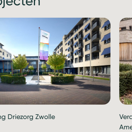
ojecten
ng Driezorg Zwolle
Ver
Ame