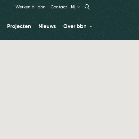
Search
Zoeken
Werken bij bbn
Contact
NL
Projecten
Nieuws
Over bbn