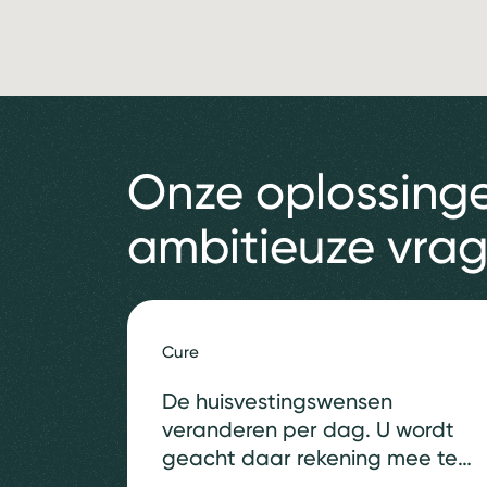
Onze oplossing
ambitieuze vra
Cure
De huisvestingswensen
veranderen per dag. U wordt
geacht daar rekening mee te
houden en dit (financieel) in te