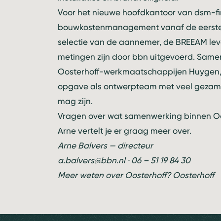
Voor het
nieuwe hoofdkantoor van dsm-f
bouwkostenmanagement vanaf de eerste s
selectie van de aannemer, de BREEAM le
metingen zijn door bbn uitgevoerd. Sam
Oosterhoff-werkmaatschappijen
Huygen
opgave als ontwerpteam met veel gezamen
mag zijn.
Vragen over wat samenwerking binnen Oo
Arne vertelt je er graag meer over.
Arne Balvers — directeur
a.balvers@bbn.nl · 06 – 51 19 84 30
Meer weten over Oosterhoff?
Oosterhoff