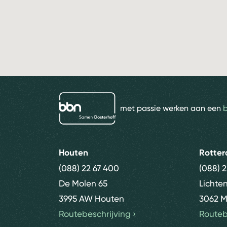
bbn adviseurs
met passie werken aan een
Houten
Rotte
(088) 22 67 400
(088) 
De Molen 65
Lichte
3995 AW Houten
3062 M
Routebeschrijving
›
Routeb