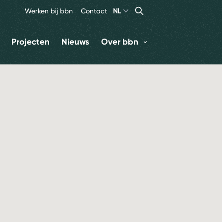
Search
Zoeken
Werken bij bbn
Contact
NL
Projecten
Nieuws
Over bbn