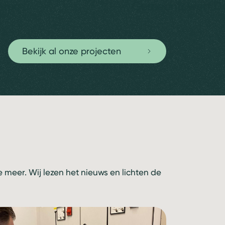
hten
Gemeentewerf De
Bekijk al onze projecten
meer. Wij lezen het nieuws en lichten de