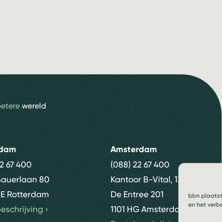
betere
wereld
rdam
Amsterdam
22 67 400
(088) 22 67 400
nauerlaan 80
Kantoor B-Vital, 13e etage
E Rotterdam
De Entree 201
bbn plaatst
en het verb
eschrijving
›
1101 HG Amsterdam