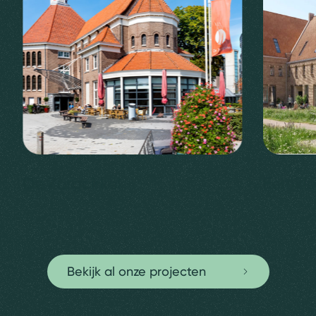
De Zorgcirkel
Eemklo
Bekijk al onze projecten