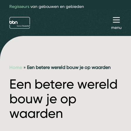
Regisseurs
van gebouwen en gebieden
bbn adviseurs
Toggl
menu
Home
»
Een betere wereld bouw je op waarden
Een betere wereld
bouw je op
waarden