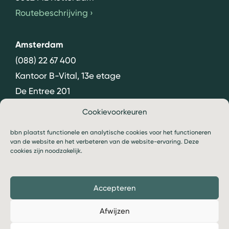
Routebeschrijving
›
Amsterdam
(088) 22 67 400
Kantoor B-Vital, 13e etage
De Entree 201
1101 HG Amsterdam
Cookievoorkeuren
Routebeschrijving
›
bbn plaatst functionele en analytische cookies voor het functioneren
van de website en het verbeteren van de website-ervaring. Deze
cookies zijn noodzakelijk.
Accepteren
© 2026 bbn
Algemene voorwaarden
Afwijzen
Privacy- en cookiebeleid