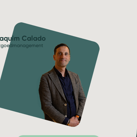
aquim Calado
tgoedmanagement