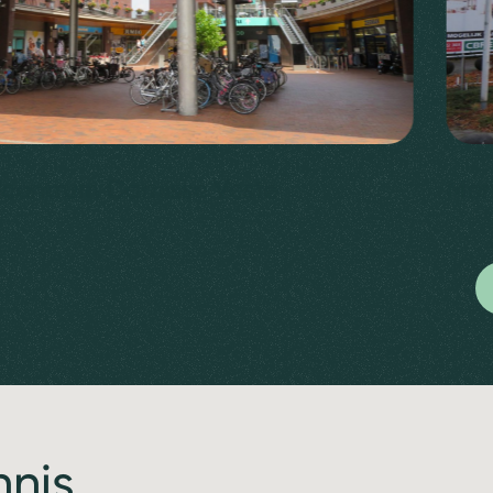
centrum Carnisse Veste
Mer
nnis