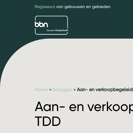
Regisseurs
van gebouwen en gebieden
bbn adviseurs
Home
»
Belegger
»
Aan- en verkoopbegeleid
Aan- en verkoo
TDD