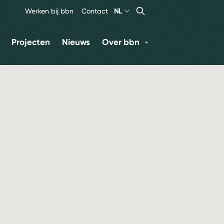
Search
Zoeken
Werken bij bbn
Contact
NL
Projecten
Nieuws
Over bbn