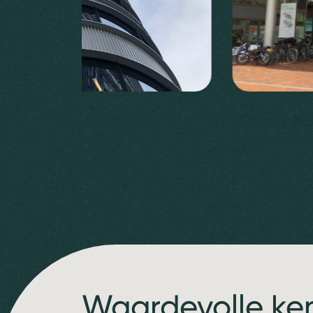
Tower, Den Haag
TDD winkel
Waardevolle ke