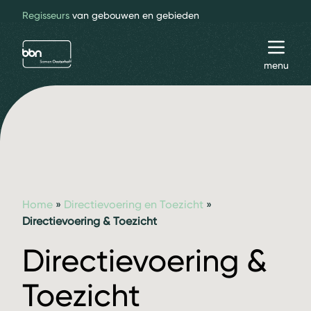
Regisseurs
van gebouwen en gebieden
bbn adviseurs
Toggl
menu
Home
»
Directievoering en Toezicht
»
Directievoering & Toezicht
Directievoering &
Toezicht