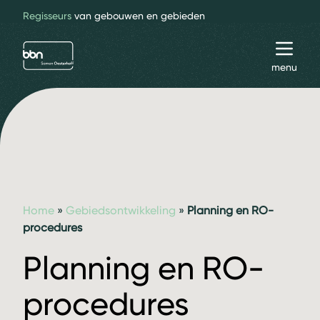
Regisseurs
van gebouwen en gebieden
bbn adviseurs
Toggl
menu
Home
»
Gebiedsontwikkeling
»
Planning en RO-
procedures
Planning en RO-
procedures