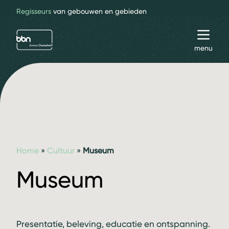
Regisseurs
van gebouwen en gebieden
bbn adviseurs
Toggl
menu
Home
»
Cultuur
»
Museum
Museum
Presentatie, beleving, educatie en ontspanning.