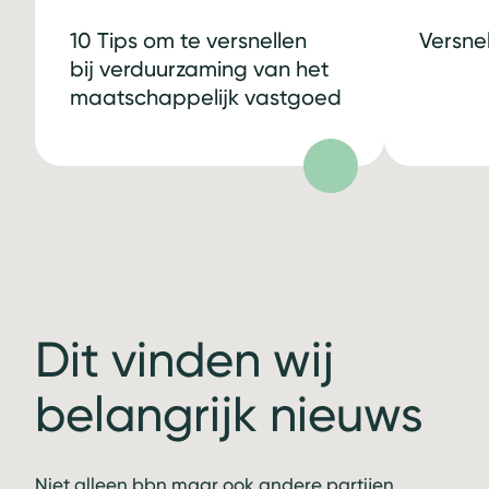
10 Tips om te versnellen
Versne
bij verduurzaming van het
maatschappelijk vastgoed
Dit vinden wij
belangrijk nieuws
Niet alleen bbn maar ook andere partijen