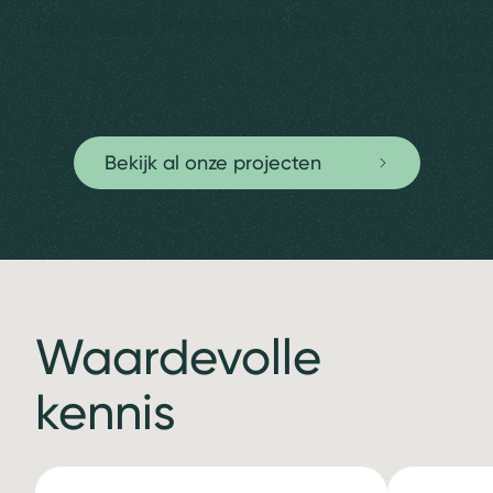
Renovatie Prinsenhof, Delft
Cultuu
Apeldo
Bekijk al onze projecten
Waardevolle
kennis