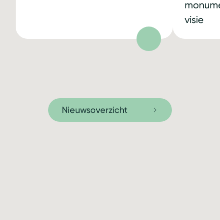
monume
visie
Nieuwsoverzicht