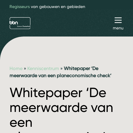
Regisseurs
van gebouwen en gebieden
bbn adviseurs
Toggl
menu
Home
»
Kenniscentrum
»
Whitepaper ‘De
meerwaarde van een planeconomische check’
Whitepaper ‘De
meerwaarde van
een