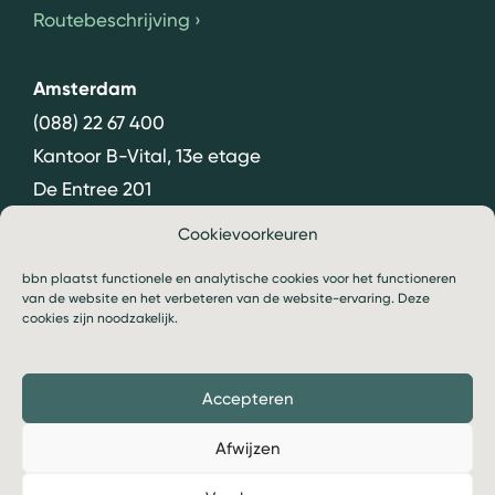
Routebeschrijving
›
Amsterdam
(088) 22 67 400
Kantoor B-Vital, 13e etage
De Entree 201
1101 HG Amsterdam
Cookievoorkeuren
Routebeschrijving
›
bbn plaatst functionele en analytische cookies voor het functioneren
van de website en het verbeteren van de website-ervaring. Deze
cookies zijn noodzakelijk.
Accepteren
© 2026 bbn
Algemene voorwaarden
Afwijzen
Privacy- en cookiebeleid