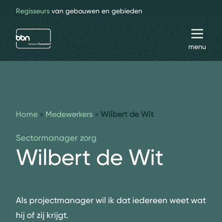
Regisseurs
van gebouwen en gebieden
bbn adviseurs
Toggl
menu
Home
»
Medewerkers
»
Wilbert de Wit
Sectormanager zorg
Wilbert de Wit
Als
projectmanager
wil ik dat iedereen weet wat
hij of zij krijgt.