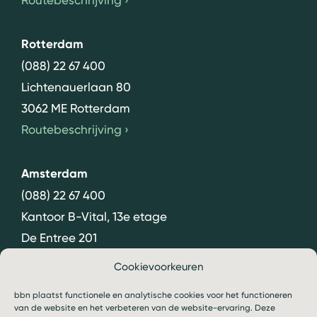
Routebeschrijving
›
Rotterdam
(088) 22 67 400
Lichtenauerlaan 80
3062 ME Rotterdam
Routebeschrijving
›
Amsterdam
(088) 22 67 400
Kantoor B-Vital, 13e etage
De Entree 201
1101 HG Amsterdam
Cookievoorkeuren
Routebeschrijving
›
bbn plaatst functionele en analytische cookies voor het functioneren
van de website en het verbeteren van de website-ervaring. Deze