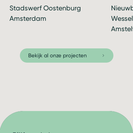
Stadswerf Oostenburg
Nieuw
Amsterdam
Wessel
Amstel
Bekijk al onze projecten