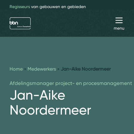
Regisseurs
van gebouwen en gebieden
bbn adviseurs
Toggl
menu
Home
»
Medewerkers
»
Jan-Aike Noordermeer
Afdelingsmanager project- en procesmanagement
Jan-Aike
Noordermeer