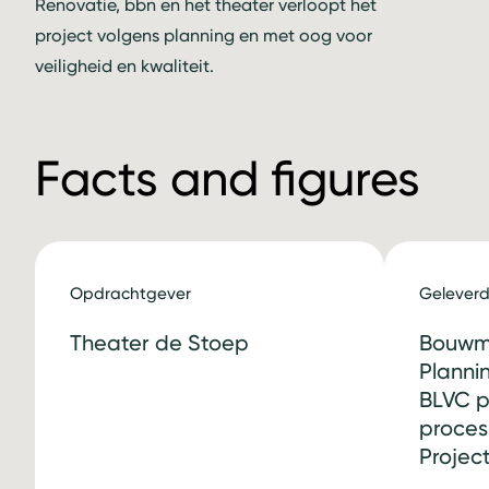
Renovatie, bbn en het theater verloopt het
project volgens planning en met oog voor
veiligheid en kwaliteit.
Facts and figures
Opdrachtgever
Geleverd
Theater de Stoep
Bouwm
Planni
BLVC p
proce
Projec