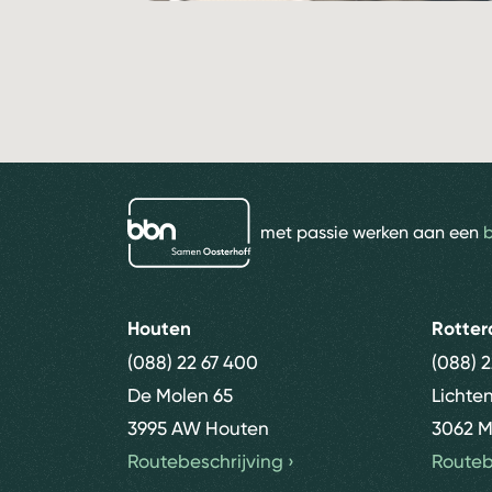
bbn adviseurs
met passie werken aan een
Houten
Rotte
(088) 22 67 400
(088) 
De Molen 65
Lichte
3995 AW Houten
3062 M
Routebeschrijving
›
Routeb