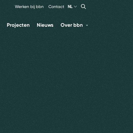
Search
Zoeken
Werken bij bbn
Contact
NL
Projecten
Nieuws
Over bbn