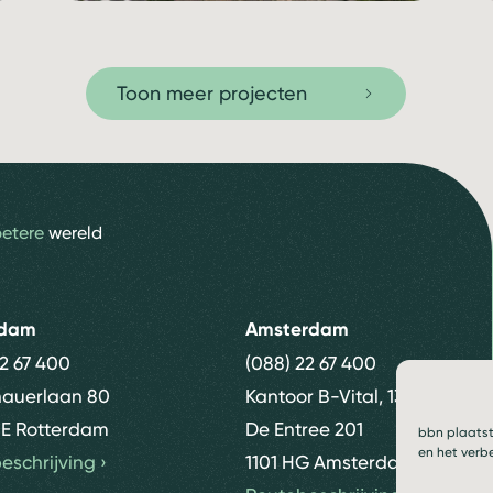
Toon meer projecten
betere
wereld
rdam
Amsterdam
22 67 400
(088) 22 67 400
nauerlaan 80
Kantoor B-Vital, 13e etage
E Rotterdam
De Entree 201
bbn plaatst
en het verb
eschrijving
›
1101 HG Amsterdam