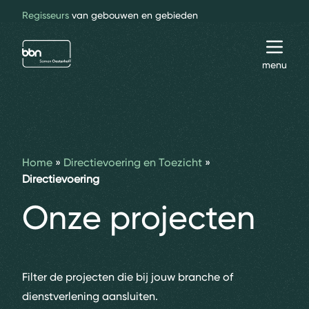
Regisseurs
van gebouwen en gebieden
bbn adviseurs
Toggl
menu
Home
»
Directievoering en Toezicht
»
Directievoering
Onze projecten
Filter de projecten die bij jouw branche of
dienstverlening aansluiten.