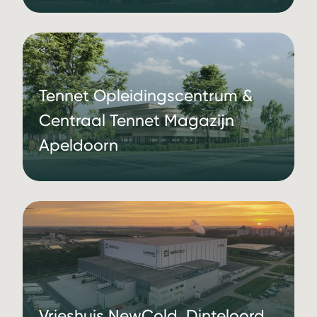
Tennet Opleidingscentrum &
Centraal Tennet Magazijn
Apeldoorn
Vrieshuis NewCold, Dinteloord