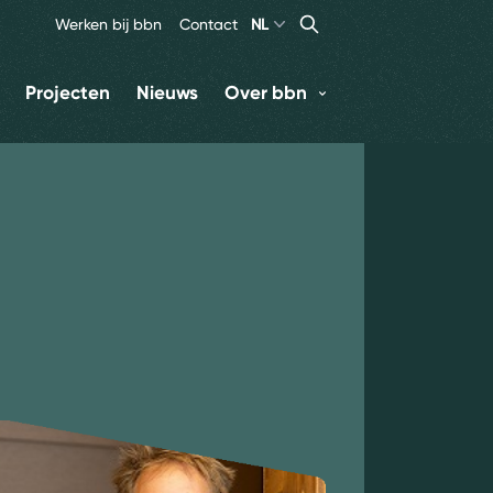
Search
Zoeken
Werken bij bbn
Contact
NL
Projecten
Nieuws
Over bbn