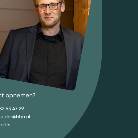
ct opnemen?
82 63 47 29
ulder@bbn.nl
kedIn