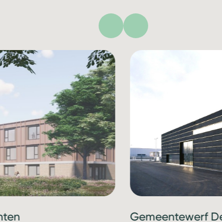
hten
Gemeentewerf De