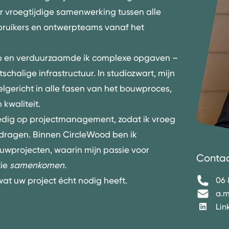
r vroegtijdige samenwerking tussen alle
ebruikers en ontwerpteams vanaf het
erp en verduurzaamde ik complexe opgaven –
schalige infrastructuur. In studiozwart, mijn
elgericht in alle fasen van het bouwproces,
kwaliteit.
ledig op
projectmanagement
, zodat ik vroeg
ijdragen. Binnen
CircleWood
ben ik
uw­projecten, waarin mijn passie voor
Conta
tie
samenkomen.
wat uw project écht nodig heeft.
06 
a.m
Lin