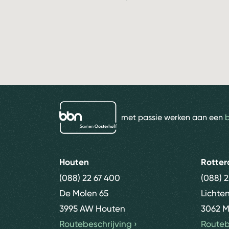
bbn adviseurs
met passie werken aan een
Houten
Rotte
(088) 22 67 400
(088) 
De Molen 65
Lichte
3995 AW Houten
3062 M
Routebeschrijving
›
Routeb