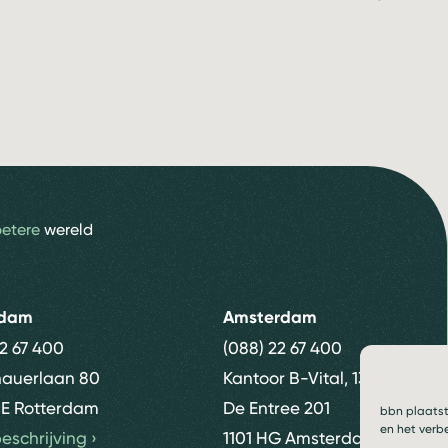
betere
wereld
rdam
Amsterdam
22 67 400
(088) 22 67 400
nauerlaan 80
Kantoor B-Vital, 13e etage
E Rotterdam
De Entree 201
bbn plaatst
en het verb
eschrijving
›
1101 HG Amsterdam