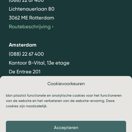
(088) 22 67 400
Lichtenauerlaan 80
3062 ME Rotterdam
Routebeschrijving
›
Amsterdam
(088) 22 67 400
Kantoor B-Vital, 13e etage
De Entree 201
1101 HG Amsterdam
Cookievoorkeuren
Routebeschrijving
›
bbn plaatst functionele en analytische cookies voor het functioneren
van de website en het verbeteren van de website-ervaring. Deze
cookies zijn noodzakelijk.
Accepteren
© 2026 bbn