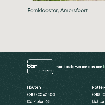
Eemklooster, Amersfoort
bbn adviseurs
met passie werken aan een
Houten
Rotte
(088) 22 67 400
(088) 
De Molen 65
Lichte