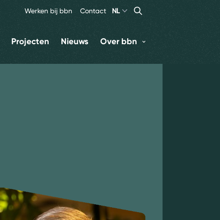
Search
Zoeken
Werken bij bbn
Contact
NL
Projecten
Nieuws
Over bbn