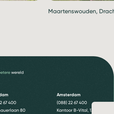
Maartenswouden, Drac
betere
wereld
rdam
Amsterdam
22 67 400
(088) 22 67 400
nauerlaan 80
Kantoor B-Vital, 13e etage