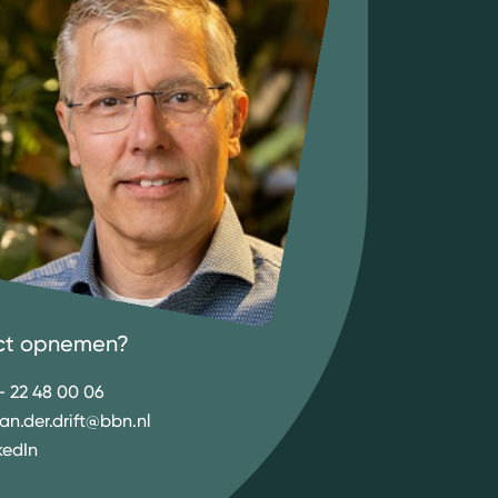
ct opnemen?
- 22 48 00 06
an.der.drift@bbn.nl
kedIn