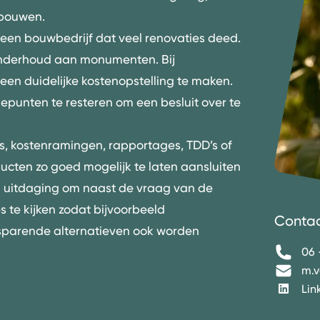
bouwen
.
ij een bouwbedrijf dat veel renovaties deed.
onderhoud aan monumenten. Bij
 een duidelijke kostenopstelling te maken.
iepunten te resteren om een besluit over te
es, kostenramingen, rapportages,
TDD’s
of
ducten zo goed mogelijk te laten aansluiten
en uitdaging om naast de vraag van de
te kijken zodat bijvoorbeeld
Conta
parende alternatieven ook worden
06 
m.v
Lin