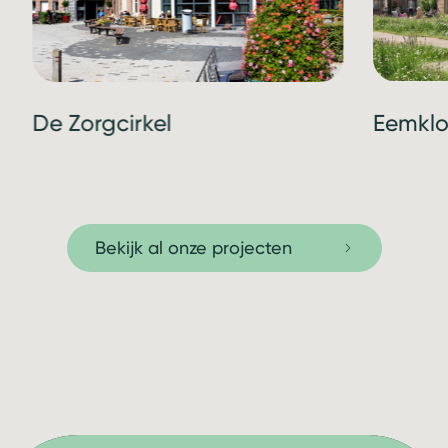
De Zorgcirkel
Eemklo
Bekijk al onze projecten