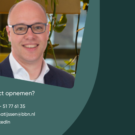
ct opnemen?
- 51 77 61 35
atijssen@bbn.nl
kedIn