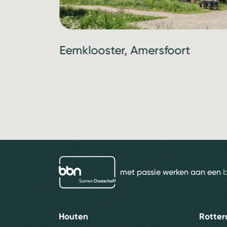
Eemklooster, Amersfoort
bbn adviseurs
met passie werken aan een
Houten
Rotte