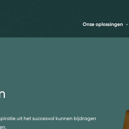
Onze oplossingen
n
spiratie uit het succesvol kunnen bijdragen
en.