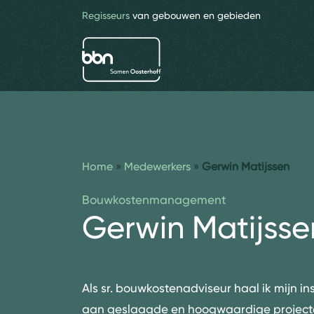
Regisseurs
van gebouwen en gebieden
bbn adviseurs
Home
»
Medewerkers
»
Gerwin Matijssen
Bouwkostenmanagement
Gerwin Matijsse
Als sr. bouwkostenadviseur haal ik mijn in
aan geslaagde en hoogwaardige project