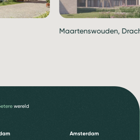
Maartenswouden, Drac
betere
wereld
rdam
Amsterdam