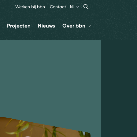
Search
Zoeken
Werken bij bbn
Contact
NL
Projecten
Nieuws
Over bbn