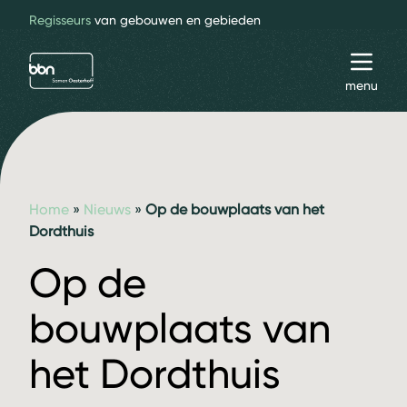
Regisseurs
van gebouwen en gebieden
bbn adviseurs
Toggl
menu
Home
»
Nieuws
»
Op de bouwplaats van het
Dordthuis
Op de
bouwplaats van
het Dordthuis