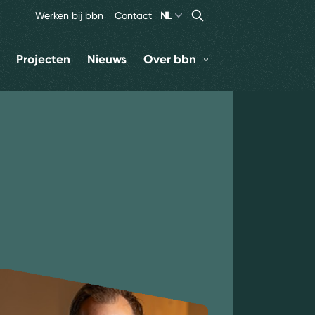
Search
Zoeken
Werken bij bbn
Contact
NL
Projecten
Nieuws
Over bbn