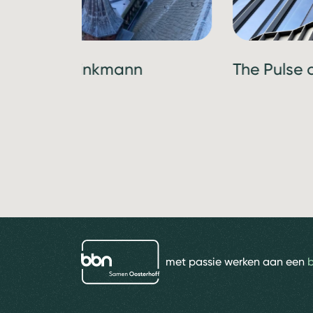
ormalige Brinkmann
The Pulse
m
bbn adviseurs
met passie werken aan een