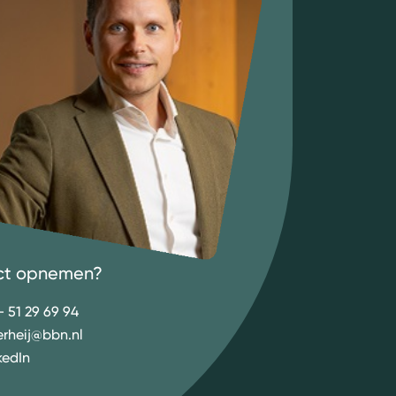
ct opnemen?
- 51 29 69 94
erheij@bbn.nl
kedIn