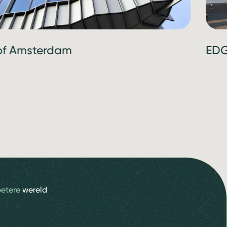
 of Amsterdam
EDG
betere
wereld