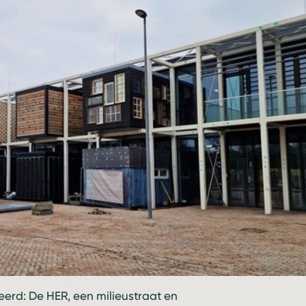
seerd:
De HER
, een milieustraat en