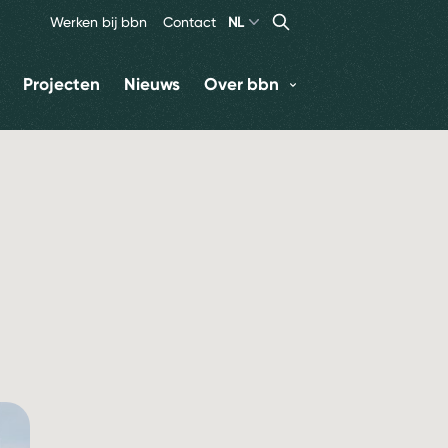
Search
Zoeken
Werken bij bbn
Contact
NL
Projecten
Nieuws
Over bbn