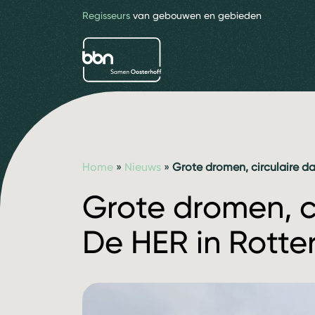
Regisseurs
van gebouwen en gebieden
bbn adviseurs
Home
»
Nieuws
»
Grote dromen, circulaire d
Grote dromen, c
De HER in Rott