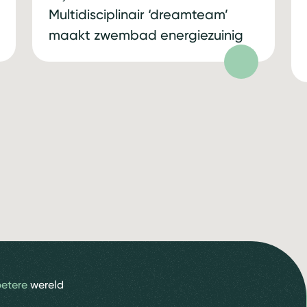
Multidisciplinair ‘dreamteam’
maakt zwembad energiezuinig
betere
wereld