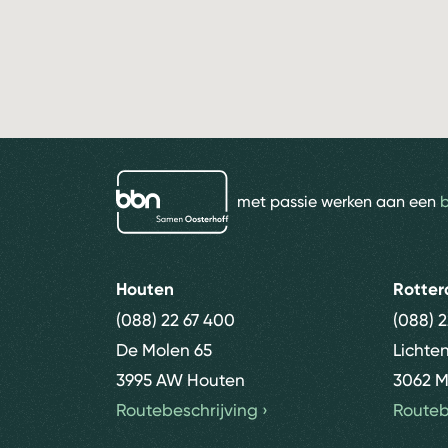
bbn adviseurs
met passie werken aan een
Houten
Rotte
(088) 22 67 400
(088) 
De Molen 65
Lichte
3995 AW Houten
3062 M
Routebeschrijving
›
Routeb