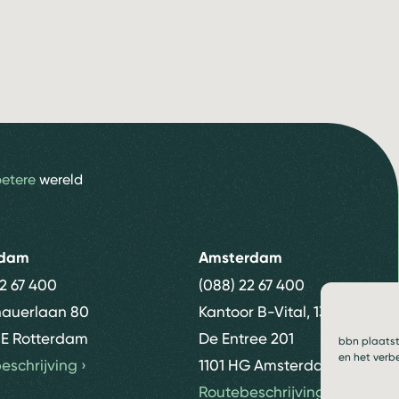
betere
wereld
rdam
Amsterdam
22 67 400
(088) 22 67 400
nauerlaan 80
Kantoor B-Vital, 13e etage
E Rotterdam
De Entree 201
bbn plaatst
en het verb
eschrijving
›
1101 HG Amsterdam
Routebeschrijving
›