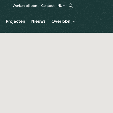
Search
Zoeken
Werken bij bbn
Contact
NL
Projecten
Nieuws
Over bbn