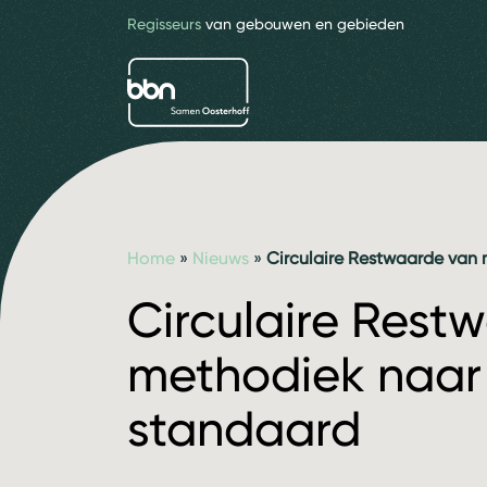
Regisseurs
van gebouwen en gebieden
bbn adviseurs
Home
»
Nieuws
»
Circulaire Restwaarde van 
Circulaire Rest
methodiek naar 
standaard